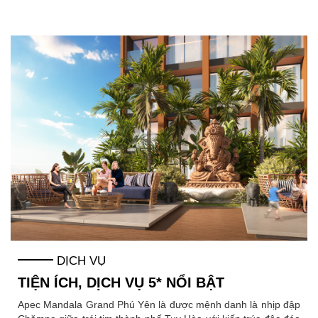
DỊCH VỤ
TIỆN ÍCH, DỊCH VỤ 5* NỔI BẬT
Apec Mandala Grand Phú Yên là được mệnh danh là nhịp đập