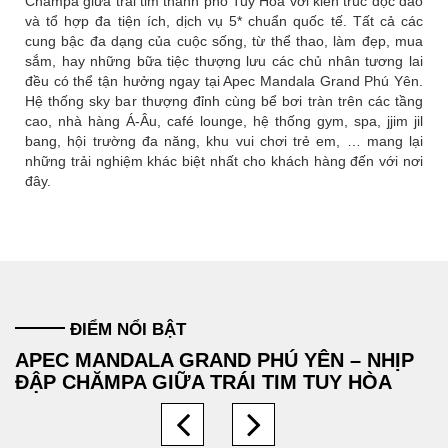
Chămpa giữa trái tim thành phố Tuy Hòa với kiến trúc độc đáo
và tổ hợp đa tiện ích, dịch vụ 5* chuẩn quốc tế. Tất cả các
cung bậc đa dạng của cuộc sống, từ thể thao, làm đẹp, mua
sắm, hay những bữa tiệc thượng lưu các chủ nhân tương lai
đều có thể tận hưởng ngay tại Apec Mandala Grand Phú Yên.
Hệ thống sky bar thượng đỉnh cùng bể bơi tràn trên các tầng
cao, nhà hàng Á-Âu, café lounge, hệ thống gym, spa, jjim jil
bang, hội trường đa năng, khu vui chơi trẻ em, … mang lại
những trải nghiệm khác biệt nhất cho khách hàng đến với nơi
đây.
ĐIỂM NỔI BẬT
APEC MANDALA GRAND PHÚ YÊN – NHỊP
ĐẬP CHĂMPA GIỮA TRÁI TIM TUY HÒA