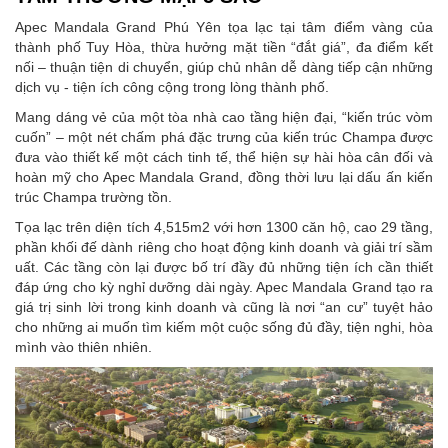
Apec Mandala Grand Phú Yên tọa lạc tại tâm điểm vàng của
thành phố Tuy Hòa, thừa hưởng mặt tiền “đắt giá”, đa điểm kết
nối – thuận tiện di chuyển, giúp chủ nhân dễ dàng tiếp cận những
dịch vụ - tiện ích công cộng trong lòng thành phố.
Mang dáng vẻ của một tòa nhà cao tầng hiện đại, “kiến trúc vòm
cuốn” – một nét chấm phá đặc trưng của kiến trúc Champa được
đưa vào thiết kế một cách tinh tế, thể hiện sự hài hòa cân đối và
hoàn mỹ cho Apec Mandala Grand, đồng thời lưu lại dấu ấn kiến
trúc Champa trường tồn.
Tọa lạc trên diện tích 4,515m2 với hơn 1300 căn hộ, cao 29 tầng,
phần khối đế dành riêng cho hoạt động kinh doanh và giải trí sầm
uất. Các tầng còn lại được bố trí đầy đủ những tiện ích cần thiết
đáp ứng cho kỳ nghỉ dưỡng dài ngày. Apec Mandala Grand tạo ra
giá trị sinh lời trong kinh doanh và cũng là nơi “an cư” tuyệt hảo
cho những ai muốn tìm kiếm một cuộc sống đủ đầy, tiện nghi, hòa
mình vào thiên nhiên.