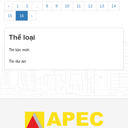
‹
1
2
...
8
9
10
11
12
13
14
15
16
›
Thể loại
Tin tức mới
Tin dự án