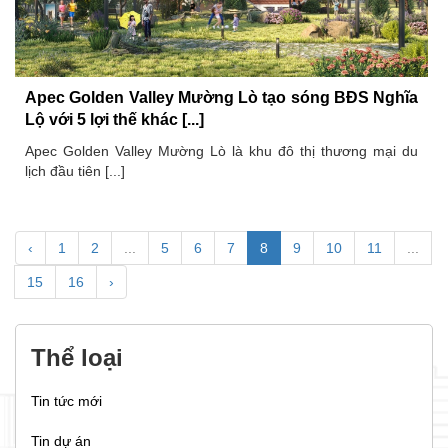
Apec Golden Valley Mường Lò tạo sóng BĐS Nghĩa
Lộ với 5 lợi thế khác [...]
Apec Golden Valley Mường Lò là khu đô thị thương mại du
lịch đầu tiên [...]
‹
1
2
...
5
6
7
8
9
10
11
...
15
16
›
Thể loại
Tin tức mới
Tin dự án